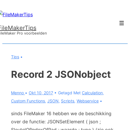
↓
Doorgaan
naar
Men
FileMakerTips
hoofdinhoud
ileMaker Pro voorbeelden
Tips
Record 2 JSONobject
Menno
Okt 10, 2017
Getagd Met
Calculation
,
Custom Functions
,
JSON
,
Scripts
,
Webservice
sinds FileMaker 16 hebben we de beschikking
over de functie: JSONSetElement ( json ;
SleutelOfIndexOfPad ; waarde ; type ) (zie ook